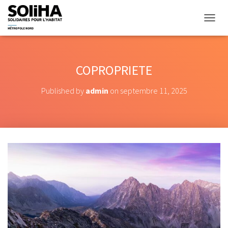
O
U
V
R
I
COPROPRIETE
R
/
Published by
admin
on
septembre 11, 2025
F
E
R
M
E
R
L
A
N
A
V
I
G
A