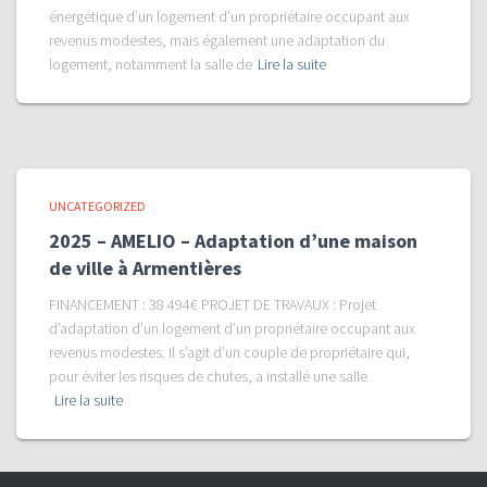
énergétique d’un logement d’un propriétaire occupant aux
revenus modestes, mais également une adaptation du
logement, notamment la salle de
Lire la suite
UNCATEGORIZED
2025 – AMELIO – Adaptation d’une maison
de ville à Armentières
FINANCEMENT : 38 494€ PROJET DE TRAVAUX : Projet
d’adaptation d’un logement d’un propriétaire occupant aux
revenus modestes. Il s’agit d’un couple de propriétaire qui,
pour éviter les risques de chutes, a installé une salle
Lire la suite